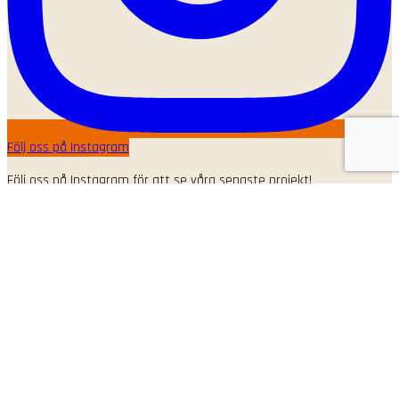
Följ oss på Instagram
Följ oss på Instagram för att se våra senaste projekt!
Har du frågor eller
funderingar?
Vi finns här för att hjälpa dig med allt inom tak och plåt. Kontakta
oss idag för en kostnadsfri konsultation.
Kontakta oss